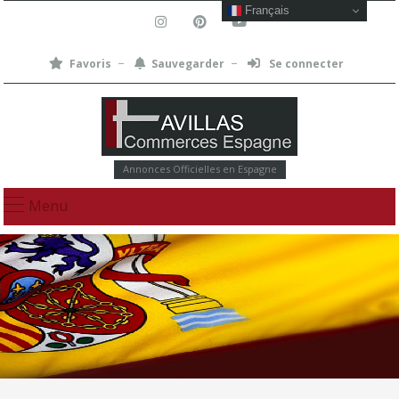
Français
Favoris
Sauvegarder
Se connecter
Annonces Officielles en Espagne
Menu