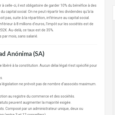
à celle-ci, il est obligatoire de garder 10% du bénéfice à des
du capital social. On ne peut répartir les dividendes qu’à la
 pas, suite à la répartition, inférieure au capital social.
nférieur à 8 millions d’euros, l’impôt sur les sociétés est de
202€. Au-delà, ce taux est de 35%.
 par mois, sans salarié.
dad Anónima (SA)
e libéré à la constitution. Aucun délai légal n’est spécifié pour
s.
 législation ne prévoit pas de nombre d’associés maximum.
iption au registre du commerce et des sociétés.
statuts peuvent augmenter la majorité exigée.
tuts. Composé par un administrateur unique, deux ou
on (entre 3 et 12 conseillers).