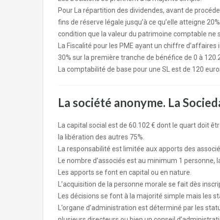
Pour La répartition des dividendes, avant de procéder 
fins de réserve légale jusqu’à ce qu’elle atteigne 20% 
condition que la valeur du patrimoine comptable ne soit
La Fiscalité pour les PME ayant un chiffre d’affaires i
30% sur la première tranche de bénéfice de 0 à 120.
La comptabilité de base pour une SL est de 120 euros
La société anonyme. La Socie
La capital social est de 60.102 € dont le quart doit êtr
la libération des autres 75%.
La responsabilité est limitée aux apports des associé
Le nombre d’associés est au minimum 1 personne, la
Les apports se font en capital ou en nature.
L’acquisition de la personne morale se fait dès inscr
Les décisions se font à la majorité simple mais les 
L’organe d’administration est déterminé par les sta
plusieurs directeurs ou bien un conseil d’administrati