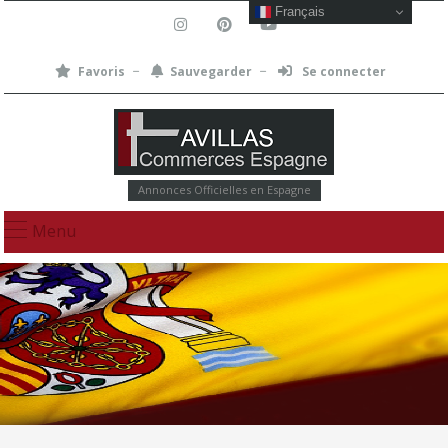
Français
Favoris
Sauvegarder
Se connecter
Annonces Officielles en Espagne
Menu