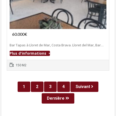
Fonds de commerce
60.000€
- Bar-Tapas-Cafeteria
Bar Tapas à Lloret de Mar, Costa Brava. Lloret del Mar, Bar…
Plus d'informations
150 M2
1
2
3
4
Suivant
Dernière