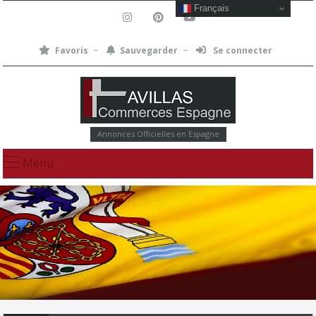
Français
Favoris
Sauvegarder
Se connecter
Annonces Officielles en Espagne
Menu