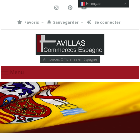
Français
Favoris
Sauvegarder
Se connecter
Annonces Officielles en Espagne
Menu