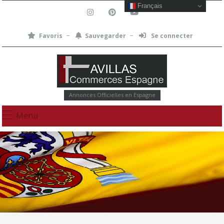
Français
Favoris
Sauvegarder
Se connecter
Annonces Officielles en Espagne
Menu