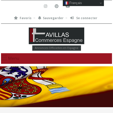
Français
Favoris
Sauvegarder
Se connecter
Annonces Officielles en Espagne
Menu