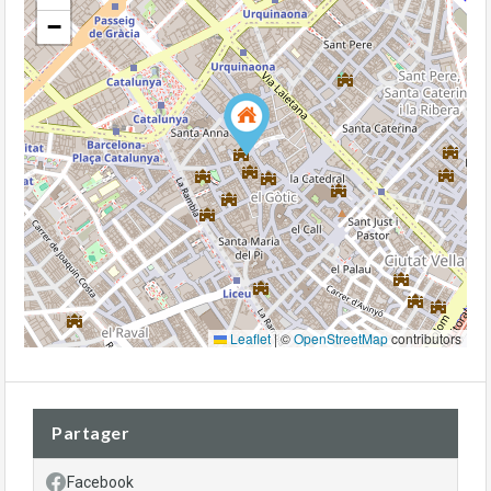
−
Leaflet
|
©
OpenStreetMap
contributors
Partager
Facebook