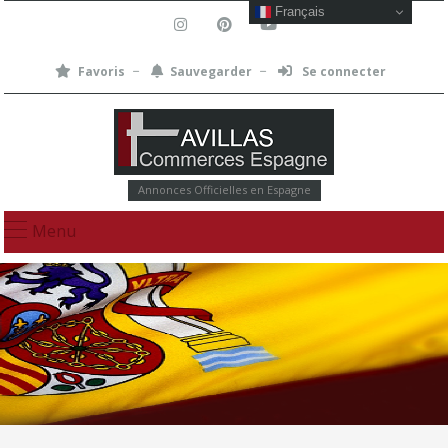
Français
Favoris
Sauvegarder
Se connecter
Annonces Officielles en Espagne
Menu