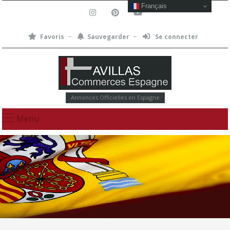
Français
Favoris
Sauvegarder
Se connecter
Annonces Officielles en Espagne
Menu