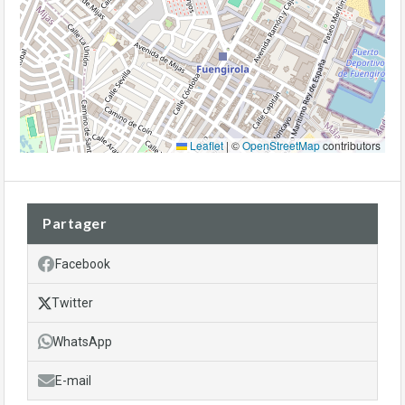
Leaflet
|
©
OpenStreetMap
contributors
Partager
Facebook
Twitter
WhatsApp
E-mail