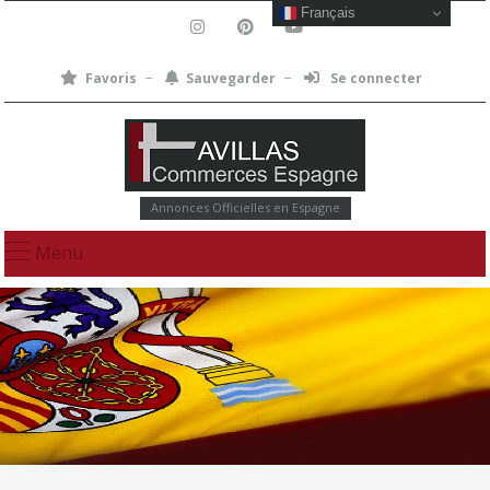
Français
Favoris
Sauvegarder
Se connecter
Annonces Officielles en Espagne
Menu