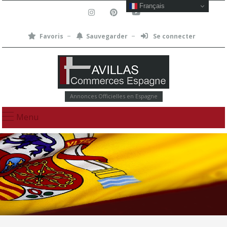
Français
Favoris
Sauvegarder
Se connecter
Annonces Officielles en Espagne
Menu