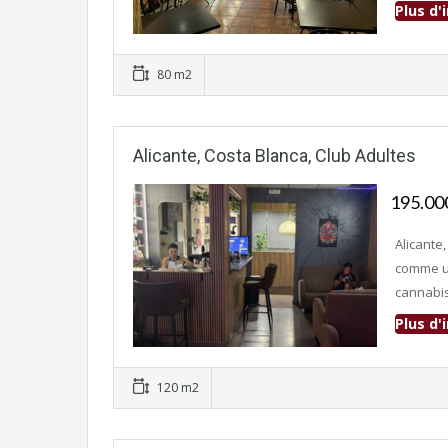
Plus d
Fonds de commerce
80 m2
Alicante, Costa Blanca, Club Adultes
195.0
Alicante
comme un
cannabis
Plus d
Fonds de commerce
120 m2