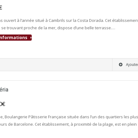
0€
- Bar-Tapas-Cafeteria
s ouvert à l’année situé à Cambrils sur la Costa Dorada. Cet établissemen
 se trouvant proche de la mer, dispose d’une belle terrasse.…
'informations
Ajoute
éria
00€
- Boulangerie-Pâtisserie
e, Boulangerie Pâtisserie Française située dans l’un des quartiers les plu
urs de Barcelone. Cet établissement, à proximité de la plage, est en plein