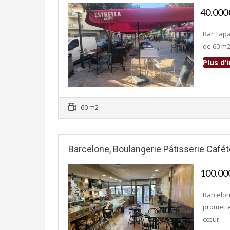
40.00
Bar Tapa
de 60 m2
Plus d
Fonds de commerce
60 m2
Barcelone, Boulangerie Pâtisserie Cafét
100.0
Barcelon
promette
cœur…