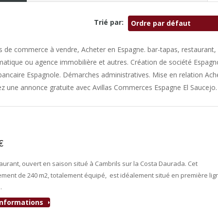
Trié par:
Ordre par défaut
 de commerce à vendre, Acheter en Espagne. bar-tapas, restaurant,
omatique ou agence immobilière et autres. Création de société Espagno
ancaire Espagnole. Démarches administratives. Mise en relation Ach
iez une annonce gratuite avec Avillas Commerces Espagne El Saucejo.
0€
- Bar-Restaurant
aurant, ouvert en saison situé à Cambrils sur la Costa Daurada. Cet
ement de 240 m2, totalement équipé, est idéalement situé en première lig
…
'informations