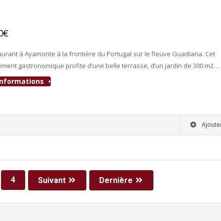
00€
- Bar-Restaurant
aurant à Ayamonte à la frontière du Portugal sur le fleuve Guadiana. Cet
ement gastronomique profite d’une belle terrasse, d’un jardin de 300 m2…
'informations
Ajoute
4
Suivant
Dernière