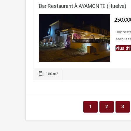
Bar Restaurant À AYAMONTE (Huelva)
250.0
Bar rest
établiss
Plus d
Fonds de commerce
180 m2
1
2
3