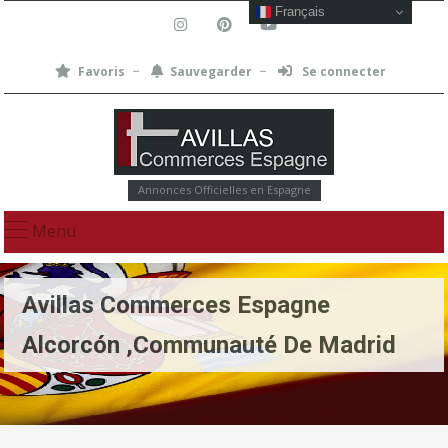
Français
Favoris
Sauvegarder
Se connecter
Annonces Officielles en Espagne
Menu
Avillas Commerces Espagne
Alcorcón ,Communauté De Madrid