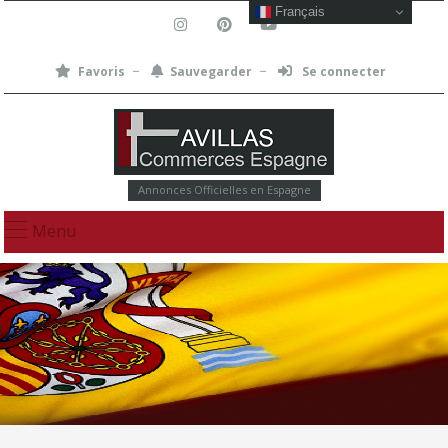
Français
Favoris
Sauvegarder
Se connecter
Annonces Officielles en Espagne
Menu