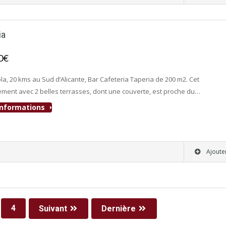
ia
00€
- Bar-Tapas-Cafeteria
la, 20 kms au Sud d’Alicante, Bar Cafeteria Taperia de 200 m2. Cet
ement avec 2 belles terrasses, dont une couverte, est proche du…
'informations
Ajoute
4
Suivant
Dernière