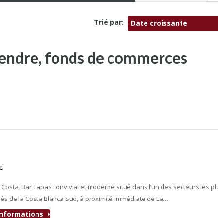
Trié par:
Date croissante
 vendre, fonds de commerces
.
0€
- Bar-Tapas-Cafeteria
 Costa, Bar Tapas convivial et moderne situé dans l’un des secteurs les pl
és de la Costa Blanca Sud, à proximité immédiate de La…
'informations