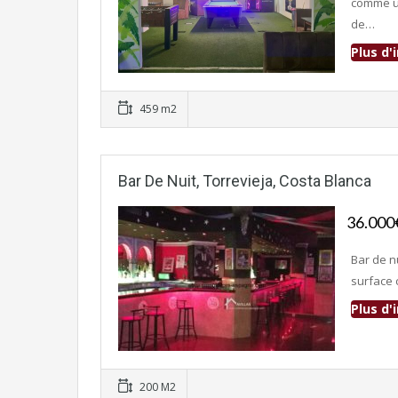
comme un
de…
Plus d
Fonds de commerce
459 m2
Bar De Nuit, Torrevieja, Costa Blanca
36.00
Bar de n
surface 
Plus d
Fonds de commerce
200 M2