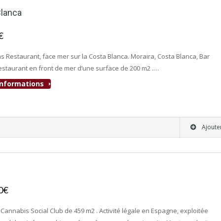
Blanca
0€
- Bar-Restaurant, Bar-Tapas-Cafeteria
s Restaurant, face mer sur la Costa Blanca. Moraira, Costa Blanca, Bar
staurant en front de mer d’une surface de 200 m2 .…
'informations
Ajoute
00€
- Club Adultes
, Cannabis Social Club de 459 m2 . Activité légale en Espagne, exploitée