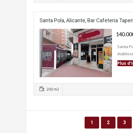
Santa Pola, Alicante, Bar Cafeteria Taper
140.0
Santa Po
établiss
Plus d
Fonds de commerce
200 m2
1
2
3