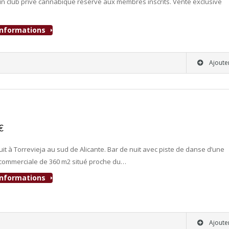
 club privé cannabique réservé aux membres inscrits. Vente exclusive
'informations
Ajoute
0€
- Discothèque-Bar-Nuit-Pub
uit à Torrevieja au sud de Alicante. Bar de nuit avec piste de danse d’une
commerciale de 360 m2 situé proche du…
'informations
Ajoute