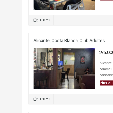
Fonds de commerce
100 m2
Alicante, Costa Blanca, Club Adultes
195.0
Alicante
comme un
cannabis
Plus d
Fonds de commerce
120 m2