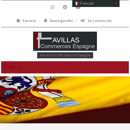
Français
Favoris
Sauvegarder
Se connecter
Annonces Officielles en Espagne
Menu