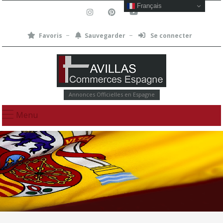
Français
Favoris
Sauvegarder
Se connecter
Annonces Officielles en Espagne
Menu