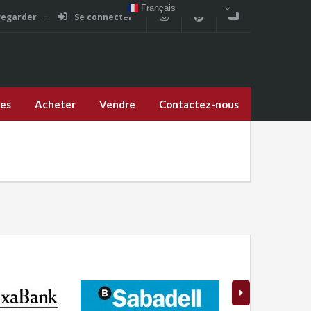
Français
vegarder
Se connecter
ces
Acheter
Vendre
Contactez-nous